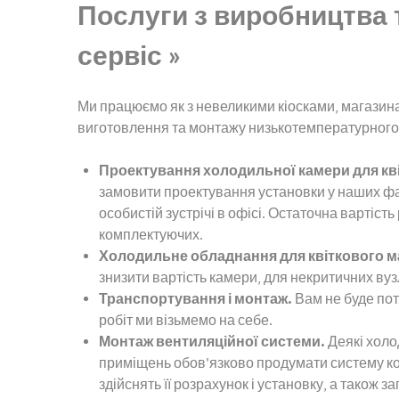
Послуги з виробництва т
сервіс »
Ми працюємо як з невеликими кіосками, магазина
виготовлення та монтажу низькотемпературного
Проектування холодильної камери для квіт
замовити проектування установки у наших фа
особистій зустрічі в офісі. Остаточна вартість
комплектуючих.
Холодильне обладнання для квіткового м
знизити вартість камери, для некритичних ву
Транспортування і монтаж.
Вам не буде пот
робіт ми візьмемо на себе.
Монтаж вентиляційної системи.
Деякі холод
приміщень обов'язково продумати систему кон
здійснять її розрахунок і установку, а також