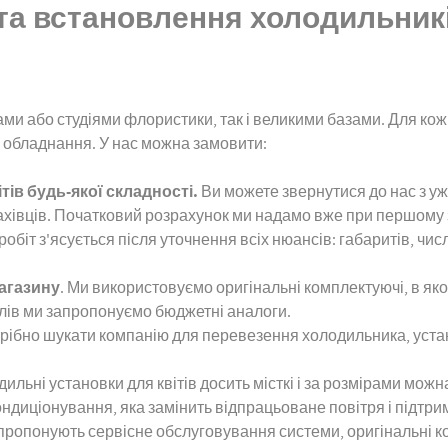
а встановлення холодильників 
ми або студіями флористики, так і великими базами. Для кож
 обладнання. У нас можна замовити:
ів будь-якої складності.
Ви можете звернутися до нас з уж
хівців. Початковий розрахунок ми надамо вже при першому
 робіт з'ясується після уточнення всіх нюансів: габаритів, чис
агазину
. Ми використовуємо оригінальні комплектуючі, в яко
злів ми запропонуємо бюджетні аналоги.
рібно шукати компанію для перевезення холодильника, устан
ильні установки для квітів досить місткі і за розмірами мож
диціонування, яка замінить відпрацьоване повітря і підтрим
 запропонують сервісне обслуговування системи, оригінальні к