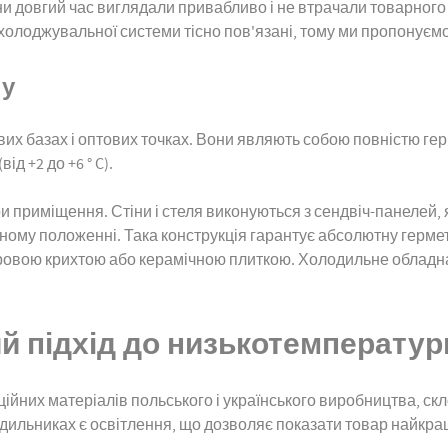
и довгий час виглядали привабливо і не втрачали товарного
охолоджувальної системи тісно пов'язані, тому ми пропонує
пу
ових базах і оптових точках. Вони являють собою повністю г
д +2 до +6 ° C).
и приміщення. Стіни і стеля виконуються з сендвіч-панелей, я
аному положенні. Така конструкція гарантує абсолютну гермет
овою крихтою або керамічною плиткою. Холодильне обладнан
ний підхід до низькотемперату
яційних матеріалів польського і українського виробництва, с
одильниках є освітлення, що дозволяє показати товар найкр