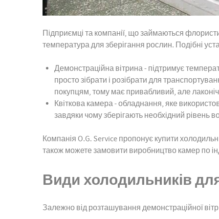
Підприємці та компанії, що займаються флористи
температура для зберігання рослин. Подібні уст
Демонстраційна вітрина - підтримує температур
просто зібрати і розібрати для транспортуванн
покупцям, тому має привабливий, але лаконіч
Квіткова камера - обладнання, яке використову
завдяки чому зберігають необхідний рівень вол
Компанія O.G. Service пропонує купити холодильні
також можете замовити виробництво камер по і
Види холодильників для
Залежно від розташування демонстраційної вітрин