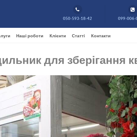
050-593-18-42
099-006-
луги
Нашi роботи
Клієнти
Статтi
Контакти
льник для зберігання кв