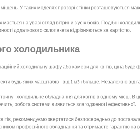
иміщень. У таких моделях прозорі стінки розташовуються мак
 мається на увазі огляд вітрини з усіх боків. Подібні холодил
явності додаткового склопакета відрізняються за вартістю.
вого холодильника
раційний холодильну шафу або камери для квітів, ціна буде ф
екти будь-яких масштабів - від 1 м3 і більше. Незалежно від г
рину і холодильне обладнання для квітів в одному місці. В ц
значить, робота системи виявиться злагодженої і ефективної.
 квітів, рекомендуємо звертатися безпосередньо до постача
ласником професійного обладнання та отримаєте гарантію на в