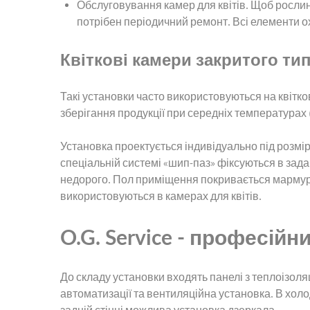
Обслуговування камер для квітів. Щоб рослин
потрібен періодичний ремонт. Всі елементи 
Квіткові камери закритого ти
Такі установки часто використовуються на квітк
зберігання продукції при середніх температурах (ві
Установка проектується індивідуально під розмір
спеціальній системі «шип-паз» фіксуються в зад
недорого. Пол приміщення покривається мармур
використовуються в камерах для квітів.
O.G. Service - професій
До складу установки входять панелі з теплоізол
автоматизації та вентиляційна установка. В хол