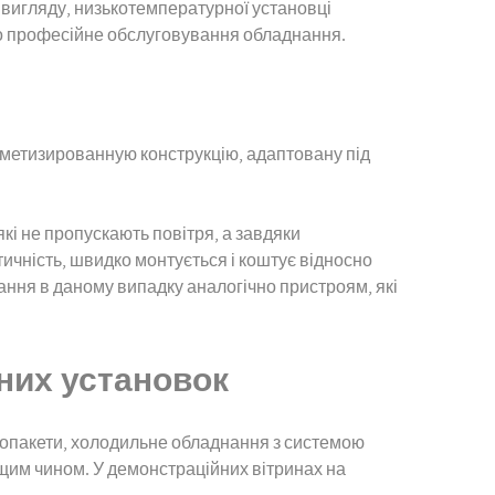
 вигляду, низькотемпературної установці
мо професійне обслуговування обладнання.
ерметизированную конструкцію, адаптовану під
кі не пропускають повітря, а завдяки
ичність, швидко монтується і коштує відносно
ня в даному випадку аналогічно пристроям, які
рних установок
клопакети, холодильне обладнання з системою
ащим чином. У демонстраційних вітринах на