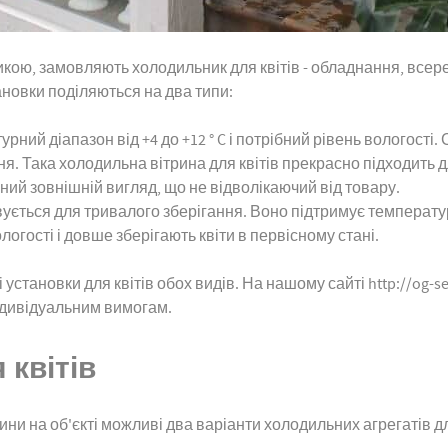
кою, замовляють холодильник для квітів - обладнання, всер
ановки поділяються на два типи:
ний діапазон від +4 до +12 ° C і потрібний рівень вологості. С
я. Така холодильна вітрина для квітів прекрасно підходить д
ний зовнішній вигляд, що не відволікаючий від товару.
ється для тривалого зберігання. Воно підтримує температуру 
огості і довше зберігають квіти в первісному стані.
 установки для квітів обох видів. На нашому сайті http://og-s
ндивідуальним вимогам.
 квітів
и на об'єкті можливі два варіанти холодильних агрегатів для