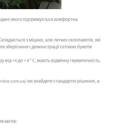
едині якого підтримується комфортна
кладається з міцних, але легких склопакетів, які
ля зберігання і демонстрації готових букетів
від +4 до + 8 ° C, мають відмінну герметичність,
ervice.com.ua/ ви знайдете стандартні рішення, а
 квітів: