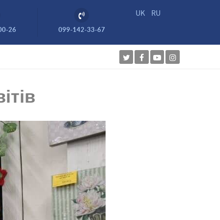
UK
RU
00-26
099-142-33-67
ітів