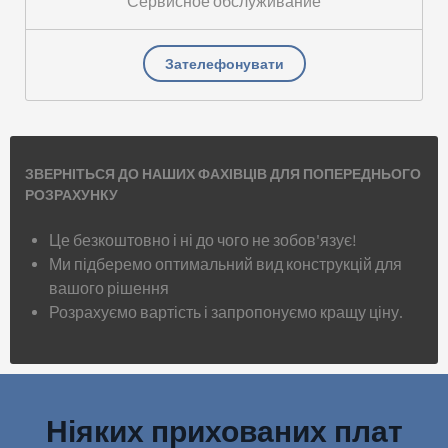
Сервисное обслуживание
Зателефонувати
ЗВЕРНІТЬСЯ ДО НАШИХ ФАХІВЦІВ ДЛЯ ПОПЕРЕДНЬОГО
РОЗРАХУНКУ
Це безкоштовно і ні до чого не зобов'язує!
Ми підберемо оптимальний вид конструкцій для
вашого рішення
Розрахуємо вартість і запропонуємо кращу ціну.
Ніяких прихованих плат