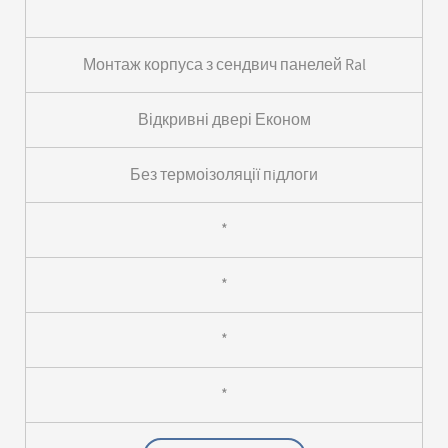
Монтаж корпуса з сендвич панелей Ral
Відкривні двері Економ
Без термоізоляції пiдлоги
*
*
*
*