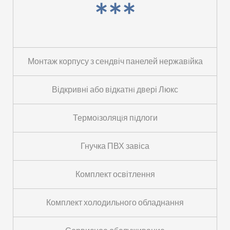
***
Монтаж корпусу з сендвіч панелей нержавiйка
Відкривні або відкатнi двері Люкс
Термоiзоляцiя пiдлоги
Гнучка ПВХ завіса
Комплект освітлення
Комплект холодильного обладнання