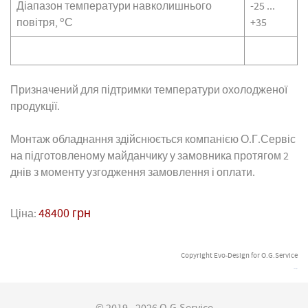
Діапазон температури навколишнього
-25 ...
o
повітря,
С
+35
Призначений для підтримки температури охолодженої
продукції.
Монтаж обладнання здійснюється компанією О.Г.Сервіс
на підготовленому майданчику у замовника протягом 2
днів з моменту узгодження замовлення і оплати.
48400 грн
Ціна:
Copyright Evo-Design for O.G.Service
Evo-Design