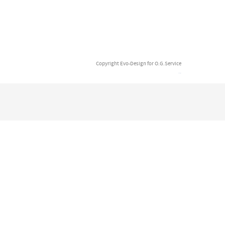
Copyright Evo-Design for O.G.Service
Evo-Design