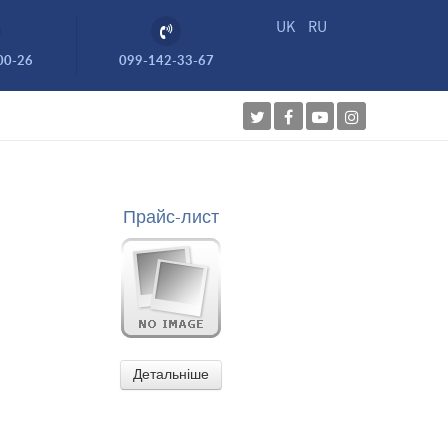
UK
RU
00-26
099-142-33-67
Прайс-лист
Детальніше