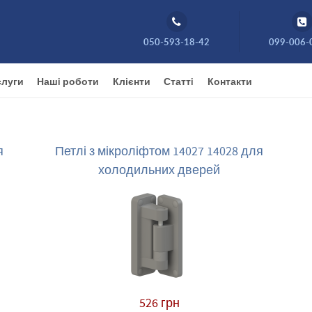
050-593-18-42
099-006-
луги
Нашi роботи
Клієнти
Статтi
Контакти
я
Петлі з мікроліфтом 14027 14028 для
холодильних дверей
526 грн