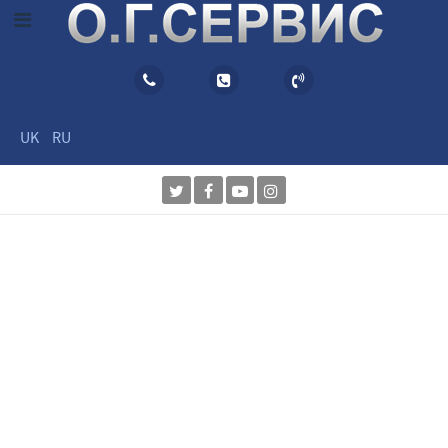
UK
RU