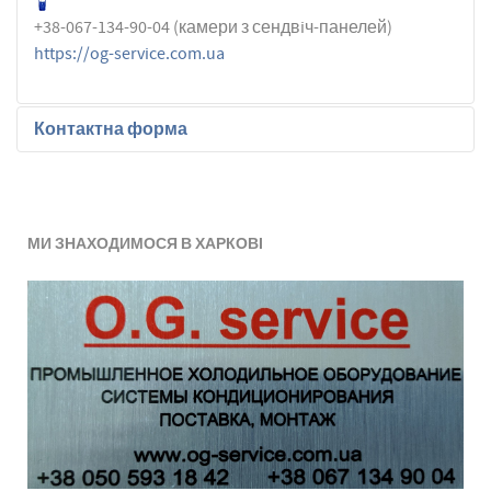
+38-067-134-90-04 (камери з сендвiч-панелей)
https://og-service.com.ua
Контактна форма
Надіслати листа
МИ ЗНАХОДИМОСЯ В ХАРКОВІ
*
Обов'язкове поле
Ім'я
*
Електронна адреса
*