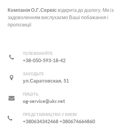
Тема
*
Компанiя О.Г.Сервiс
відкрита до дiалогу. Ми із
задоволенням вислухаємо Ваші побажання і
пропозиції
Повідомлення
*
ТЕЛЕФОНУЙТЕ
+38-050-593-18-42
ЗАХОДЬТЕ
ул.Саратовская, 51
ПИШIТЬ
og-service@ukr.net
ПРЕДСТАВНИЦТВО У КИЄВІ
Надіслати копію собі
(необов'язково)
+380634342468 +380674664860