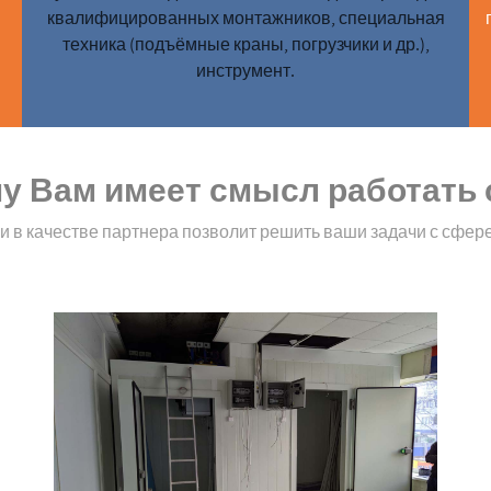
квалифицированных монтажников, специальная
техника (подъёмные краны, погрузчики и др.),
инструмент.
у Вам имеет смысл работать 
 в качестве партнера позволит решить ваши задачи с сфер