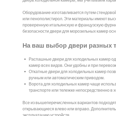
дверь холодильной камеры, мы учитываем характ
Оборудование изготавливается путем стендовой
или пенополистирол. Эти материалы имеют высо
проверенную итальянскую и французскую фурнит
безопасности двери для морозильных камер ос
На ваш выбор двери разных 
Распашные двери для холодильных камер одн
камер всех видов. Они удобны и при перевозк
Откатные двери для холодильных камер позво
ручным или автоматическим приводом.
Ворота для холодильных камер чаще исполь
транспорте или тележке непосредственно в
Все из вышеперечисленных вариантов подходят д
открывающиеся влево или вправо. Дополнител
эксплуатацию устройств.