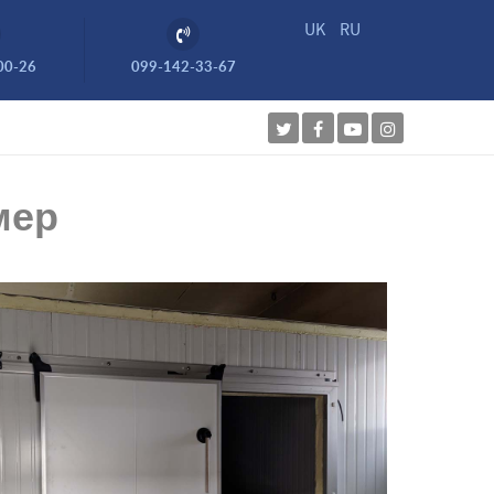
UK
RU
00-26
099-142-33-67
мер