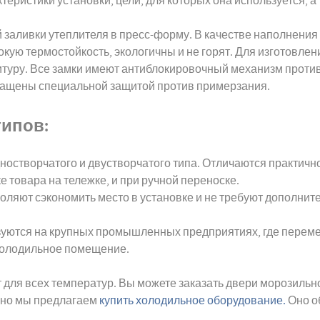
еристики установки, цели, для которых она используется, а
 заливки утеплителя в пресс-форму. В качестве наполнени
кую термостойкость, экологичны и не горят. Для изготовле
уру. Все замки имеют антиблокировочный механизм против з
нащены специальной защитой против примерзания.
типов:
остворчатого и двустворчатого типа. Отличаются практичн
е товара на тележке, и при ручной переноске.
ляют сэкономить место в установке и не требуют дополните
зуются на крупных промышленных предприятиях, где переме
 холодильное помещение.
ля всех температур. Вы можете заказать двери морозильной
ьно мы предлагаем
купить холодильное оборудование.
Оно о