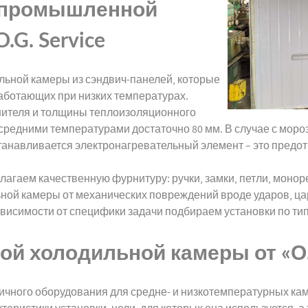
я промышленной
G. Service
льной камеры из сэндвич-панелей, которые
аботающих при низких температурах.
нителя и толщины теплоизоляционного
средними температурами достаточно 80 мм. В случае с моро
станавливается электронагревательный элемент – это предо
лагаем качественную фурнитуру: ручки, замки, петли, моно
ной камеры от механических повреждений вроде ударов, цар
ависимости от специфики задачи подбираем установки по ти
й холодильной камеры от «О.
чного оборудования для средне- и низкотемпературных кам